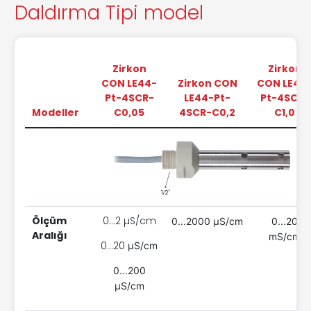
Daldırma Tipi model
Zirkon
Zirkon
CON LE44-
Zirkon CON
CON LE44
Pt-4SCR-
LE44-Pt-
Pt-4SCR-
Modeller
C0,05
4SCR-C0,2
C1,0
Ölçüm
0...2 µS/cm
0...2000
µS/cm
0...20
Aralığı
m
S/cm
0...20
µS/cm
0...200
µS/cm