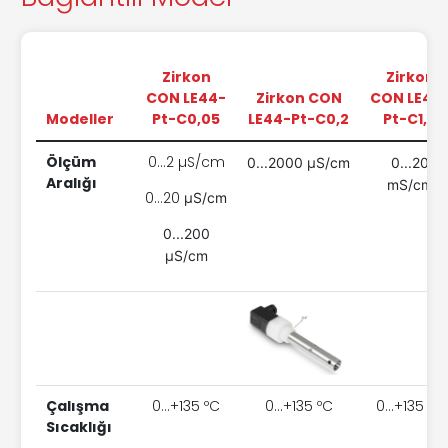
Zirkon
Zirkon
CON LE44-
Zirkon CON
CON LE44
Modeller
Pt-C0,05
LE44-Pt-C0,2
Pt-C1,0
Ölçüm
0...2 µS/cm
0...2000
µS/cm
0...20
Aralığı
m
S/cm
0...20
µS/cm
0...200
µS/cm
Çalışma
0...+135 ºC
0...+135 ºC
0...+135 ºC
Sıcaklığı