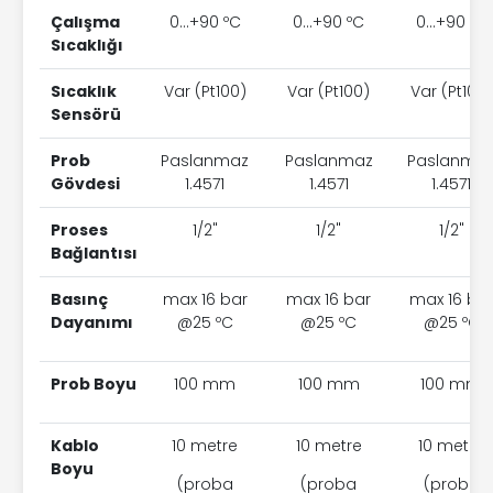
Çalışma
0...+90 ºC
0...+90 ºC
0...+90 ºC
Sıcaklığı
Sıcaklık
Var (Pt100)
Var (Pt100)
Var (Pt100)
Sensörü
Prob
Paslanmaz
Paslanmaz
Paslanma
Gövdesi
1.4571
1.4571
1.4571
Proses
1/2"
1/2"
1/2"
Bağlantısı
Basınç
max 16 bar
max 16 bar
max 16 ba
Dayanımı
@25 ºC
@25 ºC
@25 ºC
Prob Boyu
100 mm
100 mm
100 mm
Kablo
10 metre
10 metre
10 metre
Boyu
(proba
(proba
(proba