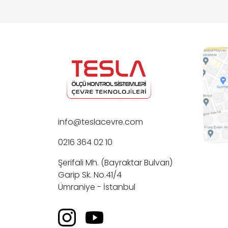
info@teslacevre.com
0216 364 02 10
Şerifali Mh. (Bayraktar Bulvarı)
Garip Sk. No.41/4
Ümraniye - İstanbul